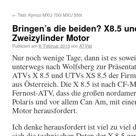
←
Test: Kymco MXU 700i MXU 550i
Bringen’s die beiden? X8.5 un
Zweizylinder Motor
Publiziert am
8. Februar 2013
von
ATVist
Nur noch wenige Tage, dann ist es sowe
unterwegs nach Wolfsberg zur Präsentat
ATVs X 8.5 und UTVs XS 8.5 der Fir
aus Österreich. Die X 8.5 ist nach CF-M
Fernost-ATV, dass die großen nordame
Polaris und vor allem Can Am, mit ein
Motor herausfordert.
Ich denke herausfordert ist viel zu viel
sich die technischen Daten der X 8.5 ge