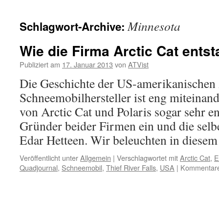
Minnesota
Schlagwort-Archive:
Wie die Firma Arctic Cat entst
Publiziert am
17. Januar 2013
von
ATVist
Die Geschichte der US-amerikanische
Schneemobilhersteller ist eng miteinan
von Arctic Cat und Polaris sogar sehr en
Gründer beider Firmen ein und die selb
Edar Hetteen. Wir beleuchten in dies
Veröffentlicht unter
Allgemein
|
Verschlagwortet mit
Arctic Cat
,
E
Quadjournal
,
Schneemobil
,
Thief River Falls
,
USA
|
Kommentare 