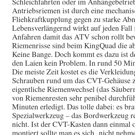
Schleichfahrten oder im Anhängebetrieb
Antriebsriemen ist durch eine mechani
Fliehkraftkupplung gegen zu starke Abn
Lebensverlängernd wirkt auf jeden Fall 
Anfahren damit das ATV schon rollt bev
Riemenrisse sind beim KingQuad die abs
Keine Bange. Doch kommt es dazu ist de
den Laien kein Problem. In rund 50 Minu
Die meiste Zeit kostet es die Verkleidun
Schrauben rund um das CVT-Gehäuse zu
eigentliche Riemenwechsel (das Säuber
von Riemenresten sehr penibel durchfüh
Minuten erledigt. Das tolle dabei: es br
Spezialwerkzeug – das Bordwerkzeug rei
nicht. Ist der CVT-Kasten dann einmal 
montiert sollte man es sich nicht nehme