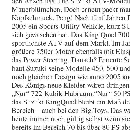
den Anschluss. Die Suzuki ATV-Model
Mauerblümchen. Doch erneut packt ma
Kopfschmuck. Peng! Nach fünf Jahren E
2005 ein Sports Utility Vehicle, kurz SU
sich gewaschen hat. Das King Quad 700i
sportlichste ATV auf dem Markt. Im Jah
größere 750er Motor ebenfalls mit Eins
das Power Steering. Danach? Erneute Se
baut Suzuki seine Modelle 450, 500 un
noch gleichen Design wie anno 2005 auc
Des Königs neue Kleider wären dringend
„Nur“ 722 Kubik Hubraum.“Nur“ 50 PS
das Suzuki KingQuad bleibt ein Maß d
Bereich – auch bei den Big Toys. Das w
heute immer noch gültig selbst wenn si
bereits im Bereich 70 bis über 80 PS abs